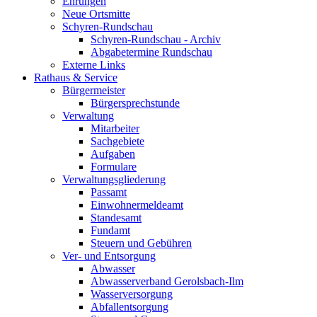
Ehrungen
Neue Ortsmitte
Schyren-Rundschau
Schyren-Rundschau - Archiv
Abgabetermine Rundschau
Externe Links
Rathaus & Service
Bürgermeister
Bürgersprechstunde
Verwaltung
Mitarbeiter
Sachgebiete
Aufgaben
Formulare
Verwaltungsgliederung
Passamt
Einwohnermeldeamt
Standesamt
Fundamt
Steuern und Gebühren
Ver- und Entsorgung
Abwasser
Abwasserverband Gerolsbach-Ilm
Wasserversorgung
Abfallentsorgung