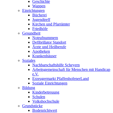
Geschichte
Wappen
Einrichtungen
Bücherei
Jugendtreff
Kirchen und Pfarrämter
Friedhöfe
Gesundheit
Notrufnummern
Defibrillator Standort
Ärzte und Heilberufe
Apotheken
Krankenhäuser
Soziales
Nachbarschaftshilfe Scheyern
Arbeitsgemeinschaft für Menschen mit Handicap
e.V.
Erzeugermarkt PfaffenhofenerLand
Soziale Einrichtungen
Bildung
Kinderbetreuung
Schulen
Volkshochschule
Grundstücke
Bodenrichtwert