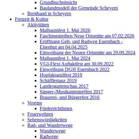
Grundbucheinsicht
Baulandmodell der Gemeinde Scheyern
Breitband in Scheyern
Freizeit & Kultur
Aktivitäten
Maibaumfest 1. Mai 2026
Faschingstreiben Neue Ortsmitte am 07.02.2026
Eröffnung Geh- und Radweg Euernbach -
Eisenhut am 04.04.2025
Einweihung der Neuen Ortsmitte am 29.09.2024
Maibaumfest 1. Mai 2024
VGI-Flexi Auftaktfest am 30.09.2022
Einweihung DGH Euernbach 2022
Hopfakranzlfest 2019
Schäfflertanz 2019
Landesgartenschau 2017
Sänger-/Musikantentreffen 2017
Brauerei- und Bürgerfest 2016
Vereine
Förderrichtlinien
Feuerwehren
Sehenswürdigkeiten
Rad- und Wanderwege
Wanderwege
Radwege