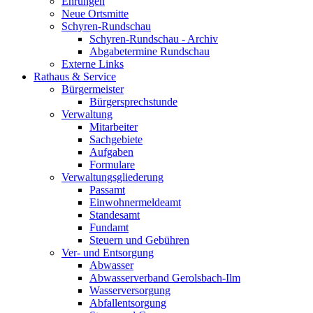
Ehrungen
Neue Ortsmitte
Schyren-Rundschau
Schyren-Rundschau - Archiv
Abgabetermine Rundschau
Externe Links
Rathaus & Service
Bürgermeister
Bürgersprechstunde
Verwaltung
Mitarbeiter
Sachgebiete
Aufgaben
Formulare
Verwaltungsgliederung
Passamt
Einwohnermeldeamt
Standesamt
Fundamt
Steuern und Gebühren
Ver- und Entsorgung
Abwasser
Abwasserverband Gerolsbach-Ilm
Wasserversorgung
Abfallentsorgung