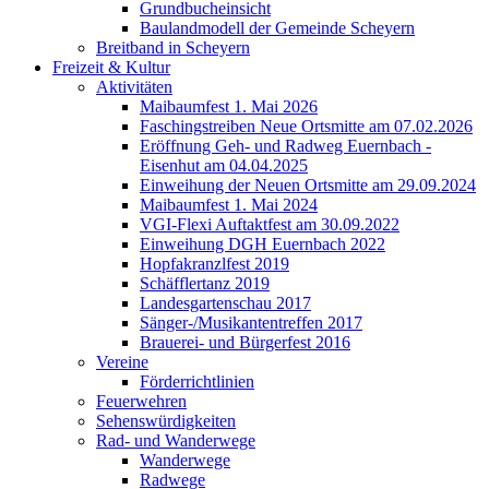
Grundbucheinsicht
Baulandmodell der Gemeinde Scheyern
Breitband in Scheyern
Freizeit & Kultur
Aktivitäten
Maibaumfest 1. Mai 2026
Faschingstreiben Neue Ortsmitte am 07.02.2026
Eröffnung Geh- und Radweg Euernbach -
Eisenhut am 04.04.2025
Einweihung der Neuen Ortsmitte am 29.09.2024
Maibaumfest 1. Mai 2024
VGI-Flexi Auftaktfest am 30.09.2022
Einweihung DGH Euernbach 2022
Hopfakranzlfest 2019
Schäfflertanz 2019
Landesgartenschau 2017
Sänger-/Musikantentreffen 2017
Brauerei- und Bürgerfest 2016
Vereine
Förderrichtlinien
Feuerwehren
Sehenswürdigkeiten
Rad- und Wanderwege
Wanderwege
Radwege