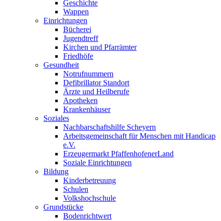
Geschichte
Wappen
Einrichtungen
Bücherei
Jugendtreff
Kirchen und Pfarrämter
Friedhöfe
Gesundheit
Notrufnummern
Defibrillator Standort
Ärzte und Heilberufe
Apotheken
Krankenhäuser
Soziales
Nachbarschaftshilfe Scheyern
Arbeitsgemeinschaft für Menschen mit Handicap
e.V.
Erzeugermarkt PfaffenhofenerLand
Soziale Einrichtungen
Bildung
Kinderbetreuung
Schulen
Volkshochschule
Grundstücke
Bodenrichtwert