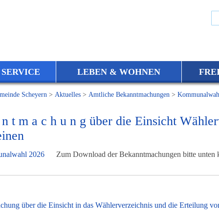
 SERVICE
LEBEN & WOHNEN
FRE
meinde Scheyern
>
Aktuelles
>
Amtliche Bekanntmachungen
>
Kommunalwah
 n t m a c h u n g über die Einsicht Wähle
inen
Zum Download der Bekanntmachungen bitte unten kl
hung über die Einsicht in das Wählerverzeichnis und die Erteilung v