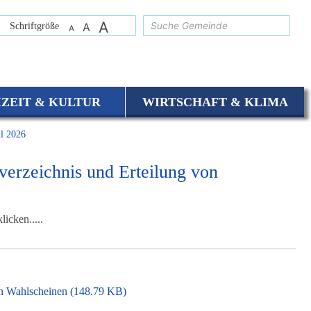
A
suchen
Schriftgröße
A
A
IZEIT & KULTUR
WIRTSCHAFT & KLIMA
l 2026
rverzeichnis und Erteilung von
icken.....
on Wahlscheinen
(148.79 KB)