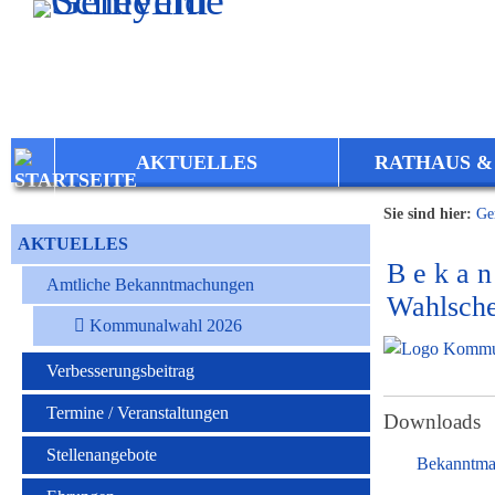
Zum Inhalt
,
zur Navigation
oder
zur Startseite
springen.
AKTUELLES
RATHAUS &
Sie sind hier:
Ge
AKTUELLES
B e k a n
Amtliche Bekanntmachungen
Wahlsche
Kommunalwahl 2026
Verbesserungsbeitrag
Termine / Veranstaltungen
Downloads
Stellenangebote
Bekanntmac