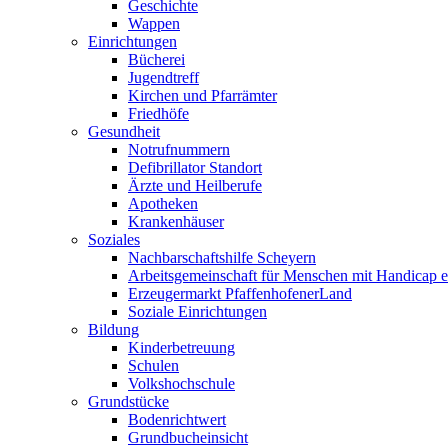
Geschichte
Wappen
Einrichtungen
Bücherei
Jugendtreff
Kirchen und Pfarrämter
Friedhöfe
Gesundheit
Notrufnummern
Defibrillator Standort
Ärzte und Heilberufe
Apotheken
Krankenhäuser
Soziales
Nachbarschaftshilfe Scheyern
Arbeitsgemeinschaft für Menschen mit Handicap e
Erzeugermarkt PfaffenhofenerLand
Soziale Einrichtungen
Bildung
Kinderbetreuung
Schulen
Volkshochschule
Grundstücke
Bodenrichtwert
Grundbucheinsicht