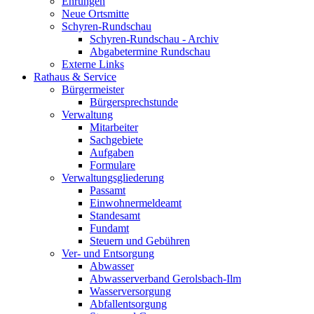
Ehrungen
Neue Ortsmitte
Schyren-Rundschau
Schyren-Rundschau - Archiv
Abgabetermine Rundschau
Externe Links
Rathaus & Service
Bürgermeister
Bürgersprechstunde
Verwaltung
Mitarbeiter
Sachgebiete
Aufgaben
Formulare
Verwaltungsgliederung
Passamt
Einwohnermeldeamt
Standesamt
Fundamt
Steuern und Gebühren
Ver- und Entsorgung
Abwasser
Abwasserverband Gerolsbach-Ilm
Wasserversorgung
Abfallentsorgung