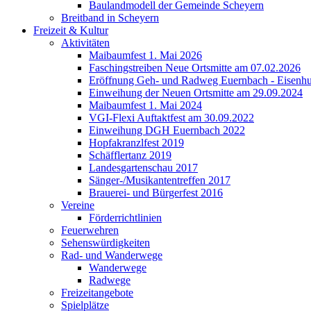
Baulandmodell der Gemeinde Scheyern
Breitband in Scheyern
Freizeit & Kultur
Aktivitäten
Maibaumfest 1. Mai 2026
Faschingstreiben Neue Ortsmitte am 07.02.2026
Eröffnung Geh- und Radweg Euernbach - Eisenhu
Einweihung der Neuen Ortsmitte am 29.09.2024
Maibaumfest 1. Mai 2024
VGI-Flexi Auftaktfest am 30.09.2022
Einweihung DGH Euernbach 2022
Hopfakranzlfest 2019
Schäfflertanz 2019
Landesgartenschau 2017
Sänger-/Musikantentreffen 2017
Brauerei- und Bürgerfest 2016
Vereine
Förderrichtlinien
Feuerwehren
Sehenswürdigkeiten
Rad- und Wanderwege
Wanderwege
Radwege
Freizeitangebote
Spielplätze