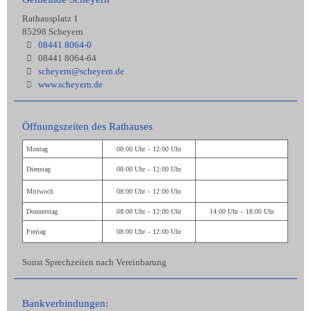
Rathausplatz 1
85298 Scheyern
08441 8064-0
08441 8064-64
scheyern@scheyern.de
www.scheyern.de
Öffnungszeiten des Rathauses
Montag
08:00 Uhr – 12:00 Uhr
Dienstag
08:00 Uhr – 12:00 Uhr
Mittwoch
08:00 Uhr – 12:00 Uhr
Donnerstag
08:00 Uhr – 12:00 Uhr
14:00 Uhr – 18:00 Uhr
Freitag
08:00 Uhr – 12:00 Uhr
Sonst Sprechzeiten nach Vereinbarung
Bankverbindungen: