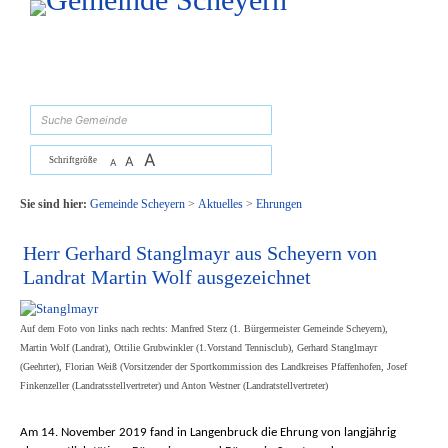
Zum Inhalt
,
zur Navigation
oder
zur Startseite
springen.
suchen
A
A
Schriftgröße
A
Sie sind hier:
Gemeinde Scheyern
>
Aktuelles
>
Ehrungen
Herr Gerhard Stanglmayr aus Scheyern von
Landrat Martin Wolf ausgezeichnet
Auf dem Foto von links nach rechts: Manfred Sterz (1. Bürgermeister Gemeinde Scheyern),
Martin Wolf (Landrat), Ottilie Grubwinkler (1.Vorstand Tennisclub), Gerhard Stanglmayr
(Geehrter), Florian Weiß (Vorsitzender der Sportkommission des Landkreises Pfaffenhofen, Josef
Finkenzeller (Landratsstellvertreter) und Anton Westner (Landratstellvertreter)
Am 14. November 2019 fand in Langenbruck die Ehrung von langjährig