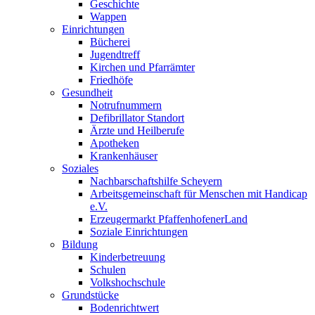
Geschichte
Wappen
Einrichtungen
Bücherei
Jugendtreff
Kirchen und Pfarrämter
Friedhöfe
Gesundheit
Notrufnummern
Defibrillator Standort
Ärzte und Heilberufe
Apotheken
Krankenhäuser
Soziales
Nachbarschaftshilfe Scheyern
Arbeitsgemeinschaft für Menschen mit Handicap
e.V.
Erzeugermarkt PfaffenhofenerLand
Soziale Einrichtungen
Bildung
Kinderbetreuung
Schulen
Volkshochschule
Grundstücke
Bodenrichtwert