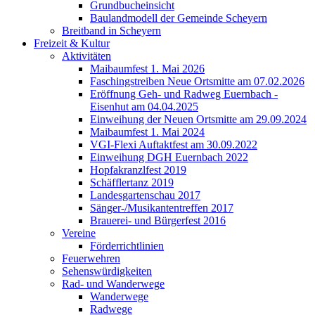
Grundbucheinsicht
Baulandmodell der Gemeinde Scheyern
Breitband in Scheyern
Freizeit & Kultur
Aktivitäten
Maibaumfest 1. Mai 2026
Faschingstreiben Neue Ortsmitte am 07.02.2026
Eröffnung Geh- und Radweg Euernbach -
Eisenhut am 04.04.2025
Einweihung der Neuen Ortsmitte am 29.09.2024
Maibaumfest 1. Mai 2024
VGI-Flexi Auftaktfest am 30.09.2022
Einweihung DGH Euernbach 2022
Hopfakranzlfest 2019
Schäfflertanz 2019
Landesgartenschau 2017
Sänger-/Musikantentreffen 2017
Brauerei- und Bürgerfest 2016
Vereine
Förderrichtlinien
Feuerwehren
Sehenswürdigkeiten
Rad- und Wanderwege
Wanderwege
Radwege