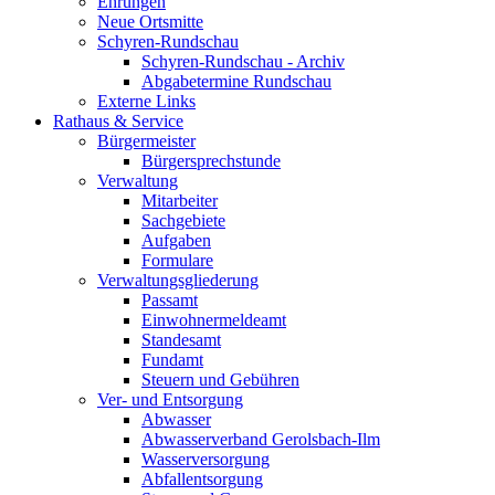
Ehrungen
Neue Ortsmitte
Schyren-Rundschau
Schyren-Rundschau - Archiv
Abgabetermine Rundschau
Externe Links
Rathaus & Service
Bürgermeister
Bürgersprechstunde
Verwaltung
Mitarbeiter
Sachgebiete
Aufgaben
Formulare
Verwaltungsgliederung
Passamt
Einwohnermeldeamt
Standesamt
Fundamt
Steuern und Gebühren
Ver- und Entsorgung
Abwasser
Abwasserverband Gerolsbach-Ilm
Wasserversorgung
Abfallentsorgung