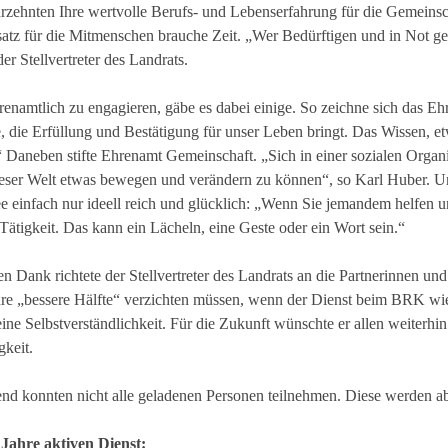
hrzehnten Ihre wertvolle Berufs- und Lebenserfahrung für die Gemeinsch
atz für die Mitmenschen brauche Zeit. „Wer Bedürftigen und in Not gera
der Stellvertreter des Landrats.
renamtlich zu engagieren, gäbe es dabei einige. So zeichne sich das E
e, die Erfüllung und Bestätigung für unser Leben bringt. Das Wissen, et
“ Daneben stifte Ehrenamt Gemeinschaft. „Sich in einer sozialen Org
eser Welt etwas bewegen und verändern zu können“, so Karl Huber. U
 einfach nur ideell reich und glücklich: „Wenn Sie jemandem helfen un
Tätigkeit. Das kann ein Lächeln, eine Geste oder ein Wort sein.“
n Dank richtete der Stellvertreter des Landrats an die Partnerinnen un
ihre „bessere Hälfte“ verzichten müssen, wenn der Dienst beim BRK wie
ine Selbstverständlichkeit. Für die Zukunft wünschte er allen weiterhin
keit.
d konnten nicht alle geladenen Personen teilnehmen. Diese werden ab
Jahre aktiven Dienst: