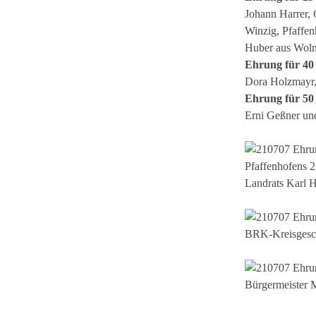
Johann Harrer,
Winzig, Pfaffe
Huber aus Woln
Ehrung für 40 
Dora Holzmayr,
Ehrung für 50 
Erni Geßner und
Pfaffenhofens 2
Landrats Karl H
BRK-Kreisgeschä
Bürgermeister M