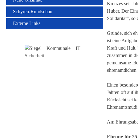
Kreuzes seit Ja
Huber. Der Eins
Schyren-Rundschau
Solidarität“, so 
Externe Links
Gründe, sich eh
ist eine Aufgab
Kraft und Halt.
zusammen in di
gemeinsame Idee
ehrenamtlichen 
Einen besondere
Jahren oft auf 
Rücksicht sei ke
Ehrenamtsmüdig
Am Ehrungsaben
Ehrung für 25 