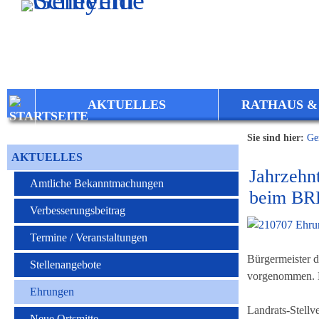
Zum Inhalt
,
zur Navigation
oder
zur Startseite
springen.
AKTUELLES
RATHAUS &
Sie sind hier:
Ge
AKTUELLES
Jahrzehnt
Amtliche Bekanntmachungen
beim BRK
Verbesserungsbeitrag
Termine / Veranstaltungen
Bürgermeister 
Stellenangebote
vorgenommen. D
Ehrungen
Landrats-Stellv
Neue Ortsmitte