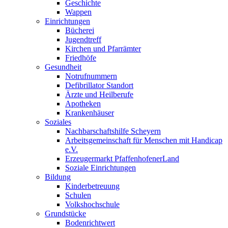
Geschichte
Wappen
Einrichtungen
Bücherei
Jugendtreff
Kirchen und Pfarrämter
Friedhöfe
Gesundheit
Notrufnummern
Defibrillator Standort
Ärzte und Heilberufe
Apotheken
Krankenhäuser
Soziales
Nachbarschaftshilfe Scheyern
Arbeitsgemeinschaft für Menschen mit Handicap
e.V.
Erzeugermarkt PfaffenhofenerLand
Soziale Einrichtungen
Bildung
Kinderbetreuung
Schulen
Volkshochschule
Grundstücke
Bodenrichtwert