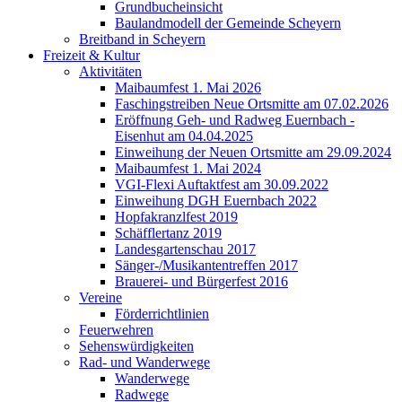
Grundbucheinsicht
Baulandmodell der Gemeinde Scheyern
Breitband in Scheyern
Freizeit & Kultur
Aktivitäten
Maibaumfest 1. Mai 2026
Faschingstreiben Neue Ortsmitte am 07.02.2026
Eröffnung Geh- und Radweg Euernbach -
Eisenhut am 04.04.2025
Einweihung der Neuen Ortsmitte am 29.09.2024
Maibaumfest 1. Mai 2024
VGI-Flexi Auftaktfest am 30.09.2022
Einweihung DGH Euernbach 2022
Hopfakranzlfest 2019
Schäfflertanz 2019
Landesgartenschau 2017
Sänger-/Musikantentreffen 2017
Brauerei- und Bürgerfest 2016
Vereine
Förderrichtlinien
Feuerwehren
Sehenswürdigkeiten
Rad- und Wanderwege
Wanderwege
Radwege