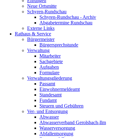
Ehrungen
Neue Ortsmitte
Schyren-Rundschau
Schyren-Rundschau - Archiv
Abgabetermine Rundschau
Externe Links
Rathaus & Service
Bürgermeister
Bürgersprechstunde
Verwaltung
Mitarbeiter
Sachgebiete
Aufgaben
Formulare
Verwaltungsgliederung
Passamt
Einwohnermeldeamt
Standesamt
Fundamt
Steuern und Gebühren
Ver- und Entsorgung
Abwasser
Abwasserverband Gerolsbach-Ilm
Wasserversorgung
Abfallentsorgung