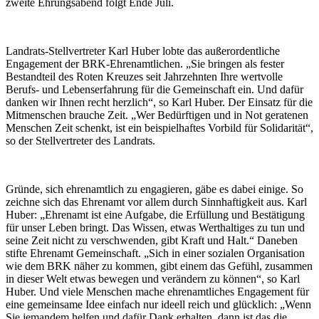
zweite Ehrungsabend folgt Ende Juli.
Landrats-Stellvertreter Karl Huber lobte das außerordentliche
Engagement der BRK-Ehrenamtlichen. „Sie bringen als fester
Bestandteil des Roten Kreuzes seit Jahrzehnten Ihre wertvolle
Berufs- und Lebenserfahrung für die Gemeinschaft ein. Und dafür
danken wir Ihnen recht herzlich“, so Karl Huber. Der Einsatz für die
Mitmenschen brauche Zeit. „Wer Bedürftigen und in Not geratenen
Menschen Zeit schenkt, ist ein beispielhaftes Vorbild für Solidarität“,
so der Stellvertreter des Landrats.
Gründe, sich ehrenamtlich zu engagieren, gäbe es dabei einige. So
zeichne sich das Ehrenamt vor allem durch Sinnhaftigkeit aus. Karl
Huber: „Ehrenamt ist eine Aufgabe, die Erfüllung und Bestätigung
für unser Leben bringt. Das Wissen, etwas Werthaltiges zu tun und
seine Zeit nicht zu verschwenden, gibt Kraft und Halt.“ Daneben
stifte Ehrenamt Gemeinschaft. „Sich in einer sozialen Organisation
wie dem BRK näher zu kommen, gibt einem das Gefühl, zusammen
in dieser Welt etwas bewegen und verändern zu können“, so Karl
Huber. Und viele Menschen mache ehrenamtliches Engagement für
eine gemeinsame Idee einfach nur ideell reich und glücklich: „Wenn
Sie jemandem helfen und dafür Dank erhalten, dann ist das die