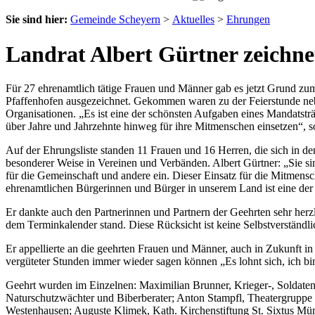
Sie sind hier:
Gemeinde Scheyern
>
Aktuelles
>
Ehrungen
Landrat Albert Gürtner zeichne
Für 27 ehrenamtlich tätige Frauen und Männer gab es jetzt Grund zum
Pfaffenhofen ausgezeichnet. Gekommen waren zu der Feierstunde neb
Organisationen. „Es ist eine der schönsten Aufgaben eines Mandatstr
über Jahre und Jahrzehnte hinweg für ihre Mitmenschen einsetzen“, s
Auf der Ehrungsliste standen 11 Frauen und 16 Herren, die sich in
besonderer Weise in Vereinen und Verbänden. Albert Gürtner: „Sie si
für die Gemeinschaft und andere ein. Dieser Einsatz für die Mitmensche
ehrenamtlichen Bürgerinnen und Bürger in unserem Land ist eine der 
Er dankte auch den Partnerinnen und Partnern der Geehrten sehr herzl
dem Terminkalender stand. Diese Rücksicht ist keine Selbstverständl
Er appellierte an die geehrten Frauen und Männer, auch in Zukunft in
vergüteter Stunden immer wieder sagen können „Es lohnt sich, ich bi
Geehrt wurden im Einzelnen: Maximilian Brunner, Krieger-, Soldaten
Naturschutzwächter und Biberberater; Anton Stampfl, Theatergruppe 
Westenhausen; Auguste Klimek, Kath. Kirchenstiftung St. Sixtus Mü