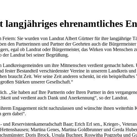
t langjähriges ehrenamtliches En
 Feiern: Sie wurden von Landrat Albert Gürtner für ihre langjährige T
en den Partnerinnen und Partner der Geehrten auch die Bürgermeister
ägers, egal ob Landrat oder Bürgermeister, das Wirken von Menschen z
o der Landrat bei seiner Begrüßung.
 den Landkreisgemeinden um ihre Mitmenschen verdient gemacht haben. 
nd fester Bestandteil verschiedenster Vereine in unserem Landkreis und
n braucht Zeit. Wer seine Zeit anderen schenkt, ist ein beispielhaftes 
großen Stärken unserer Gesellschaft.“
ich. „Sie haben auf Ihre Partnerin oder Ihren Partner in den vergangen
ichkeit und verdient auch Dank und Anerkennung“, so der Landrat.
 ihrem Engagement nicht nachzulassen und wünschte ihnen weiterhin Kra
n gern dabei“.
- und Reservistenkameradschaft Baar; Erich Erl sen., Krieger-, Veter
Hettenshausen; Martina Genes, Martina Goldbrunner und Gerda Huber, N
nchsmünster; Doris Brock, Ursula Buchner, Roswitha Pogrzeba und Gus