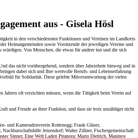
gagement aus - Gisela Hösl
ätigkeit in den verschiedensten Funktionen und Vereinen im Landkreis
 der Heimatgemeinden sowie Vorsitzende der jeweiligen Vereine und
u würdigen. Von Menschen, die etwas für andere tun und die sich
Und das nicht vorübergehend, sondern über Jahrzehnte hinweg und in
 bringen dabei sich und Ihre wertvolle Berufs- und Lebenserfahrung
Vorbild für Solidarität. Diese gelebte Mitverantwortung der vielen
en Jahren oft verzichten müssen, wenn die Tätigkeit beim Verein auf
ft und Freude an ihrer Funktion, und dass sie trotz unzähliger nicht
anen- und Kameradenverein Rottenegg; Frank Gläser,
achbarschaftshilfe Jetzendorf; Walter Zillner, Fischergemeinschaft
tav Sinner, Eine Welt Laden Pirapora; Mario Dietrich, Maninoy