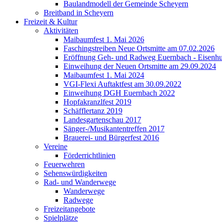
Baulandmodell der Gemeinde Scheyern
Breitband in Scheyern
Freizeit & Kultur
Aktivitäten
Maibaumfest 1. Mai 2026
Faschingstreiben Neue Ortsmitte am 07.02.2026
Eröffnung Geh- und Radweg Euernbach - Eisenhu
Einweihung der Neuen Ortsmitte am 29.09.2024
Maibaumfest 1. Mai 2024
VGI-Flexi Auftaktfest am 30.09.2022
Einweihung DGH Euernbach 2022
Hopfakranzlfest 2019
Schäfflertanz 2019
Landesgartenschau 2017
Sänger-/Musikantentreffen 2017
Brauerei- und Bürgerfest 2016
Vereine
Förderrichtlinien
Feuerwehren
Sehenswürdigkeiten
Rad- und Wanderwege
Wanderwege
Radwege
Freizeitangebote
Spielplätze