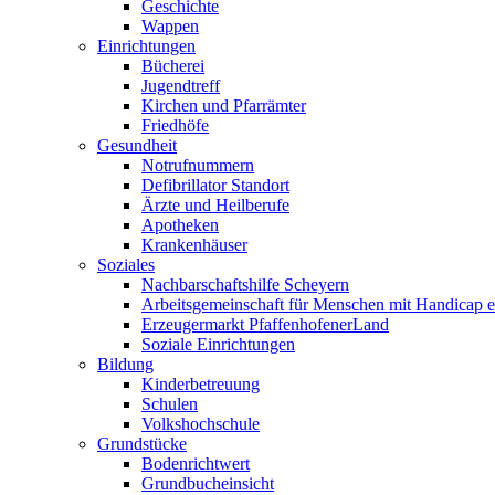
Geschichte
Wappen
Einrichtungen
Bücherei
Jugendtreff
Kirchen und Pfarrämter
Friedhöfe
Gesundheit
Notrufnummern
Defibrillator Standort
Ärzte und Heilberufe
Apotheken
Krankenhäuser
Soziales
Nachbarschaftshilfe Scheyern
Arbeitsgemeinschaft für Menschen mit Handicap e
Erzeugermarkt PfaffenhofenerLand
Soziale Einrichtungen
Bildung
Kinderbetreuung
Schulen
Volkshochschule
Grundstücke
Bodenrichtwert
Grundbucheinsicht