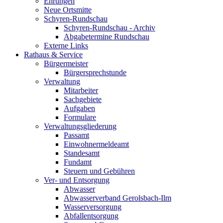
Ehrungen
Neue Ortsmitte
Schyren-Rundschau
Schyren-Rundschau - Archiv
Abgabetermine Rundschau
Externe Links
Rathaus & Service
Bürgermeister
Bürgersprechstunde
Verwaltung
Mitarbeiter
Sachgebiete
Aufgaben
Formulare
Verwaltungsgliederung
Passamt
Einwohnermeldeamt
Standesamt
Fundamt
Steuern und Gebühren
Ver- und Entsorgung
Abwasser
Abwasserverband Gerolsbach-Ilm
Wasserversorgung
Abfallentsorgung