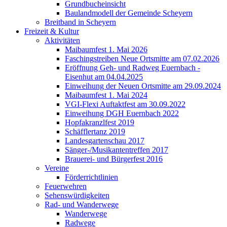
Grundbucheinsicht
Baulandmodell der Gemeinde Scheyern
Breitband in Scheyern
Freizeit & Kultur
Aktivitäten
Maibaumfest 1. Mai 2026
Faschingstreiben Neue Ortsmitte am 07.02.2026
Eröffnung Geh- und Radweg Euernbach -
Eisenhut am 04.04.2025
Einweihung der Neuen Ortsmitte am 29.09.2024
Maibaumfest 1. Mai 2024
VGI-Flexi Auftaktfest am 30.09.2022
Einweihung DGH Euernbach 2022
Hopfakranzlfest 2019
Schäfflertanz 2019
Landesgartenschau 2017
Sänger-/Musikantentreffen 2017
Brauerei- und Bürgerfest 2016
Vereine
Förderrichtlinien
Feuerwehren
Sehenswürdigkeiten
Rad- und Wanderwege
Wanderwege
Radwege