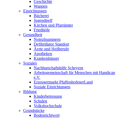
Geschichte
Wappen
Einrichtungen
Bücherei
Jugendtreff
Kirchen und Pfarrämter
Friedhöfe
Gesundheit
Notrufnummern
Defibrillator Standort
Ärzte und Heilberufe
Apotheken
Krankenhäuser
Soziales
Nachbarschaftshilfe Scheyern
Arbeitsgemeinschaft für Menschen mit Handicap
e.V.
Erzeugermarkt PfaffenhofenerLand
Soziale Einrichtungen
Bildung
Kinderbetreuung
Schulen
Volkshochschule
Grundstücke
Bodenrichtwert