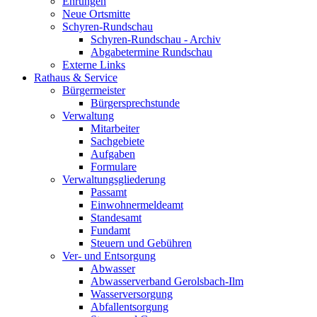
Ehrungen
Neue Ortsmitte
Schyren-Rundschau
Schyren-Rundschau - Archiv
Abgabetermine Rundschau
Externe Links
Rathaus & Service
Bürgermeister
Bürgersprechstunde
Verwaltung
Mitarbeiter
Sachgebiete
Aufgaben
Formulare
Verwaltungsgliederung
Passamt
Einwohnermeldeamt
Standesamt
Fundamt
Steuern und Gebühren
Ver- und Entsorgung
Abwasser
Abwasserverband Gerolsbach-Ilm
Wasserversorgung
Abfallentsorgung