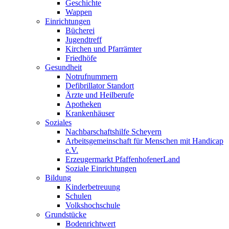
Geschichte
Wappen
Einrichtungen
Bücherei
Jugendtreff
Kirchen und Pfarrämter
Friedhöfe
Gesundheit
Notrufnummern
Defibrillator Standort
Ärzte und Heilberufe
Apotheken
Krankenhäuser
Soziales
Nachbarschaftshilfe Scheyern
Arbeitsgemeinschaft für Menschen mit Handicap
e.V.
Erzeugermarkt PfaffenhofenerLand
Soziale Einrichtungen
Bildung
Kinderbetreuung
Schulen
Volkshochschule
Grundstücke
Bodenrichtwert