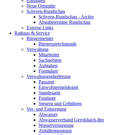
Ehrungen
Neue Ortsmitte
Schyren-Rundschau
Schyren-Rundschau - Archiv
Abgabetermine Rundschau
Externe Links
Rathaus & Service
Bürgermeister
Bürgersprechstunde
Verwaltung
Mitarbeiter
Sachgebiete
Aufgaben
Formulare
Verwaltungsgliederung
Passamt
Einwohnermeldeamt
Standesamt
Fundamt
Steuern und Gebühren
Ver- und Entsorgung
Abwasser
Abwasserverband Gerolsbach-Ilm
Wasserversorgung
Abfallentsorgung