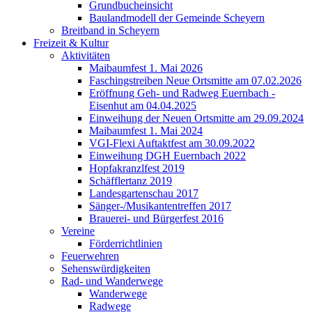
Grundbucheinsicht
Baulandmodell der Gemeinde Scheyern
Breitband in Scheyern
Freizeit & Kultur
Aktivitäten
Maibaumfest 1. Mai 2026
Faschingstreiben Neue Ortsmitte am 07.02.2026
Eröffnung Geh- und Radweg Euernbach -
Eisenhut am 04.04.2025
Einweihung der Neuen Ortsmitte am 29.09.2024
Maibaumfest 1. Mai 2024
VGI-Flexi Auftaktfest am 30.09.2022
Einweihung DGH Euernbach 2022
Hopfakranzlfest 2019
Schäfflertanz 2019
Landesgartenschau 2017
Sänger-/Musikantentreffen 2017
Brauerei- und Bürgerfest 2016
Vereine
Förderrichtlinien
Feuerwehren
Sehenswürdigkeiten
Rad- und Wanderwege
Wanderwege
Radwege