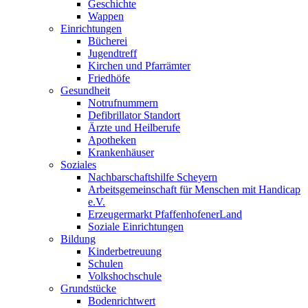
Geschichte
Wappen
Einrichtungen
Bücherei
Jugendtreff
Kirchen und Pfarrämter
Friedhöfe
Gesundheit
Notrufnummern
Defibrillator Standort
Ärzte und Heilberufe
Apotheken
Krankenhäuser
Soziales
Nachbarschaftshilfe Scheyern
Arbeitsgemeinschaft für Menschen mit Handicap
e.V.
Erzeugermarkt PfaffenhofenerLand
Soziale Einrichtungen
Bildung
Kinderbetreuung
Schulen
Volkshochschule
Grundstücke
Bodenrichtwert