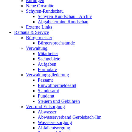
Ehrungen
Neue Ortsmitte
Schyren-Rundschau
Schyren-Rundschau - Archiv
Abgabetermine Rundschau
Externe Links
Rathaus & Service
Bürgermeister
Bürgersprechstunde
Verwaltung
Mitarbeiter
Sachgebiete
Aufgaben
Formulare
Verwaltungsgliederung
Passamt
Einwohnermeldeamt
Standesamt
Fundamt
Steuern und Gebühren
Ver- und Entsorgung
Abwasser
Abwasserverband Gerolsbach-Ilm
Wasserversorgung
Abfallentsorgung