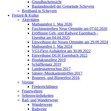
Grundbucheinsicht
Baulandmodell der Gemeinde Scheyern
Breitband in Scheyern
Freizeit & Kultur
Aktivitäten
Maibaumfest 1. Mai 2026
Faschingstreiben Neue Ortsmitte am 07.02.2026
Eröffnung Geh- und Radweg Euernbach -
Eisenhut am 04.04.2025
Einweihung der Neuen Ortsmitte am 29.09.2024
Maibaumfest 1. Mai 2024
VGI-Flexi Auftaktfest am 30.09.2022
Einweihung DGH Euernbach 2022
Hopfakranzlfest 2019
Schäfflertanz 2019
Landesgartenschau 2017
Sänger-/Musikantentreffen 2017
Brauerei- und Bürgerfest 2016
Vereine
Förderrichtlinien
Feuerwehren
Sehenswürdigkeiten
Rad- und Wanderwege
Wanderwege
Radwege