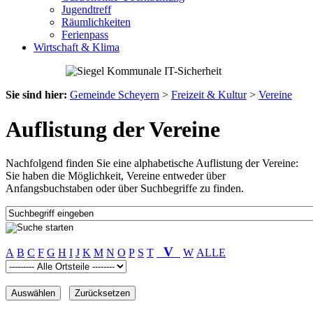
Jugendtreff
Räumlichkeiten
Ferienpass
Wirtschaft & Klima
Sie sind hier:
Gemeinde Scheyern
>
Freizeit & Kultur
>
Vereine
Auflistung der Vereine
Nachfolgend finden Sie eine alphabetische Auflistung der Vereine:
Sie haben die Möglichkeit, Vereine entweder über
Anfangsbuchstaben oder über Suchbegriffe zu finden.
V
A
B
C
F
G
H
I
J
K
M
N
O
P
S
T
W
ALLE