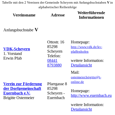
Tabelle mit den 2 Vereinen der Gemeinde Scheyern mit Anfangsbuchstaben
V
in
alphabetischer Reihenfolge
Weiterführende
Vereinsname
Adresse
Informationen
V
Anfangsbuchstabe
Ottostr. 16
Homepage:
85298
http://www.vdk.de/kv-
VDK-Scheyern
Scheyern
pfaffenhofen
1. Vorstand
Telefon:
Erwin Pfab
08441
weitere Information:
8793880
Detailansicht
Mail:
ostermeier.brigitte@t-
online.de
Verein zur Förderung
Pfarrgasse 8
der Dorfgemeinschaft
85298
Homepage:
Euernbach e.V.
Scheyern -
http://www.euernbach.eu
Brigitte Ostermeier
Euernbach
weitere Information:
Detailansicht