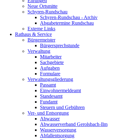
Ehrungen
Neue Ortsmitte
Schyren-Rundschau
Schyren-Rundschau - Archiv
Abgabetermine Rundschau
Externe Links
Rathaus & Service
Bürgermeister
Bürgersprechstunde
Verwaltung
Mitarbeiter
Sachgebiete
Aufgaben
Formulare
Verwaltungsgliederung
Passamt
Einwohnermeldeamt
Standesamt
Fundamt
Steuern und Gebühren
Ver- und Entsorgung
Abwasser
Abwasserverband Gerolsbach-Ilm
Wasserversorgung
Abfallentsorgung