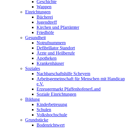
Geschichte
Wappen
Einrichtungen
Bücherei
Jugendtreff
Kirchen und Pfarrämter
Friedhöfe
Gesundheit
Notrufnummern
Defibrillator Standort
Ärzte und Heilberufe
Apotheken
Krankenhäuser
Soziales
Nachbarschaftshilfe Scheyern
Arbeitsgemeinschaft für Menschen mit Handicap
e.V.
Erzeugermarkt PfaffenhofenerLand
Soziale Einrichtungen
Bildung
Kinderbetreuung
Schulen
Volkshochschule
Grundstücke
Bodenrichtwert