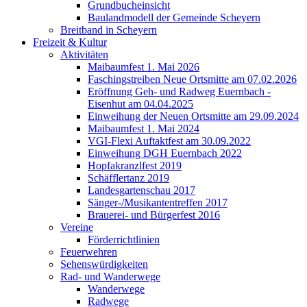
Grundbucheinsicht
Baulandmodell der Gemeinde Scheyern
Breitband in Scheyern
Freizeit & Kultur
Aktivitäten
Maibaumfest 1. Mai 2026
Faschingstreiben Neue Ortsmitte am 07.02.2026
Eröffnung Geh- und Radweg Euernbach -
Eisenhut am 04.04.2025
Einweihung der Neuen Ortsmitte am 29.09.2024
Maibaumfest 1. Mai 2024
VGI-Flexi Auftaktfest am 30.09.2022
Einweihung DGH Euernbach 2022
Hopfakranzlfest 2019
Schäfflertanz 2019
Landesgartenschau 2017
Sänger-/Musikantentreffen 2017
Brauerei- und Bürgerfest 2016
Vereine
Förderrichtlinien
Feuerwehren
Sehenswürdigkeiten
Rad- und Wanderwege
Wanderwege
Radwege