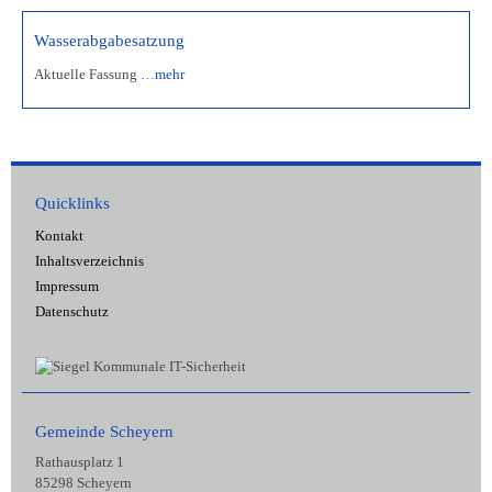
Wasserabgabesatzung
Aktuelle Fassung
…mehr
Quicklinks
Kontakt
Inhaltsverzeichnis
Impressum
Datenschutz
Gemeinde Scheyern
Rathausplatz 1
85298 Scheyern