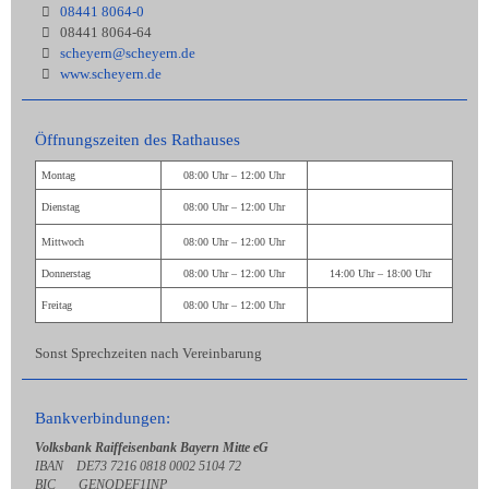
08441 8064-0
08441 8064-64
scheyern@scheyern.de
www.scheyern.de
Öffnungszeiten des Rathauses
Montag
08:00 Uhr – 12:00 Uhr
Dienstag
08:00 Uhr – 12:00 Uhr
Mittwoch
08:00 Uhr – 12:00 Uhr
Donnerstag
08:00 Uhr – 12:00 Uhr
14:00 Uhr – 18:00 Uhr
Freitag
08:00 Uhr – 12:00 Uhr
Sonst Sprechzeiten nach Vereinbarung
Bankverbindungen:
Volksbank Raiffeisenbank Bayern Mitte eG
IBAN DE73 7216 0818 0002 5104 72
BIC GENODEF1INP