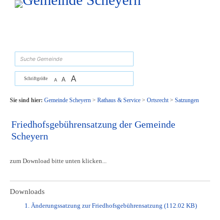
Zum Inhalt
,
zur Navigation
oder
zur Startseite
springen.
suchen
A
A
Schriftgröße
A
Sie sind hier:
Gemeinde Scheyern
>
Rathaus & Service
>
Ortsrecht
>
Satzungen
Friedhofsgebührensatzung der Gemeinde
Scheyern
zum Download bitte unten klicken...
Downloads
1. Änderungssatzung zur Friedhofsgebührensatzung
(112.02 KB)